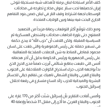
كلف الأمر استباحة لبنان برمته لأهداف شبه مستحيلة تتوخى
إيران تحصيلها تحت ستار عنوان مخادع تطرحه في محادثات
الوسطاء لجهة اشتراط وقف النار في لبنان ضمن بنود التفاهم
الجاري البحث فيه بينها وبين الولايات المتحدة.
ومع ذلك تتوقّع أكثر التوقعات رصانة مزيداً من التصعيد
المفتوح حتى بلورة اتجاهات محادثات واشنطن العسكرية ثم
السياسية المقبلة. ولكن اللافت أن "حزب الله" لا يبدي حكمة
في تسعير حملته على رئيس الجموهرية والتي بلغت على لسان
محمود قماطي المناط به شن الحملات المقذعة المتعاقبة
على رئيس الجمهورية ورئيس الحكومة بدليل أن آخر هجماته
أمس التي طبعت بطابع شتائمي أبرزت ضمناً مدى الحرج الذي
بدأ يواجهه الحزب جراء استدراج الكوارث المتلاحقة على الجنوب
والبقاع الغربي والبقاع الشمالي ناهيك عن تفاقم خيالي للخسائر
البشرية والميدانية للحزب زائد اتساع متسارع في رقعة احتلال
إسرائيل للجنوب.
وأمس أفادت التقارير بأن إسرائيل شنّت أكثر من 170 غارة على
الجنوب والبقاع الغربيّ، ما أدّى إلى مقتل 31 شخصاً وإصابة 40