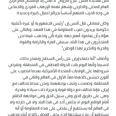
مثل تهديده أمس "بنزع الأرواح" لا تعني إلا الإفساح أمام الرأي
العام المحلي والخارجي بإشهار تهمة الإرهاب الفردي والجماعي
في وجه الحزب المتهم أساساً بجرائم اغتيال كبيرة وعديدة.
وكان قماطي قال أمس إن "رئيس الجمهورية أو غيره بأغلبية
حكومية يريدون ضرب المقاومة في هذا العهد، وبالتالي على
هؤلاء أن يعلموا، أنهم جهة عابرة تأتي وتذهب، فيما نحن
المتجذّرون في هذا البلد، سنبقى العزة والكرامة والقوة
والحرية والتحرير لهذا الوطن".
وأضاف "أننا حلفاء إيران على رأس السطح ونفتخر بذلك،
لاسيما وأنها اليوم باتت الدولة العظمى في المنطقة، وتفرض
شروطها على الولايات المتحدة الأميركية، بعدما انتصرت على
أقوى جيشين كلاهما معاً، الأول في العالم والثاني في
المنطقة، وصمدت وثبتت بوجههما، ونحن عندما نتحالف مع
إيران، فإننا نتحالف مع دولة قوية وعزيزة ذات سيادة وقدرة،
وهي على طريق الحق وفي سبيل الحق وفي مواجهة الظلم.
أمام الواقع اليوم، لا يحلمن أحد في هذا البلد ولا في خارجه ولا
في العالم أنه يستطيع أن يقضي على هذه المقاومة أو أنه
يستطيع أن ينزع سلاحها الذي يحمي الوطن كله لا أبناء مذهب