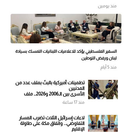
منذ يومين
السفير الفلسطيني يؤكد للاعلاميات اللبنانيات التمسك بسيادة
لبنان ورفض التوطين
منذ 5 أيام
تطمينات أميركية بالبتّ بملف عدد من
المدنيين
الأسرى بين الـ2006 و2026… ملف
أشعل حربًا فهل يساهم في إنهاء
منذ 17 ساعة
أخرى؟
لاءات إسرائيل الثلاث تضرب المسار
التفاوضي... واتفاق مكة على طاولة
الإقليم