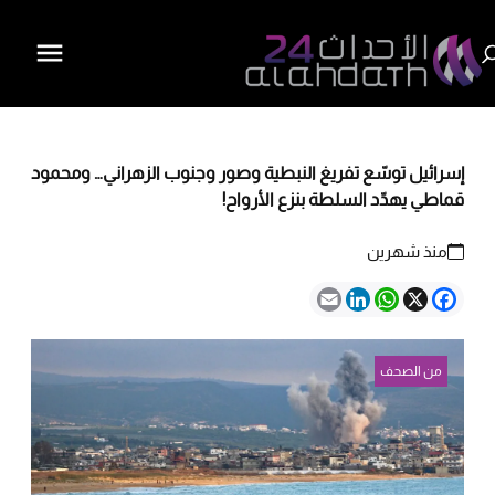
إسرائيل توسّع تفريغ النبطية وصور وجنوب الزهراني… ومحمود
قماطي يهدّد السلطة بنزع الأرواح!
منذ شهرين
Email
LinkedIn
WhatsApp
Facebook
X
من الصحف