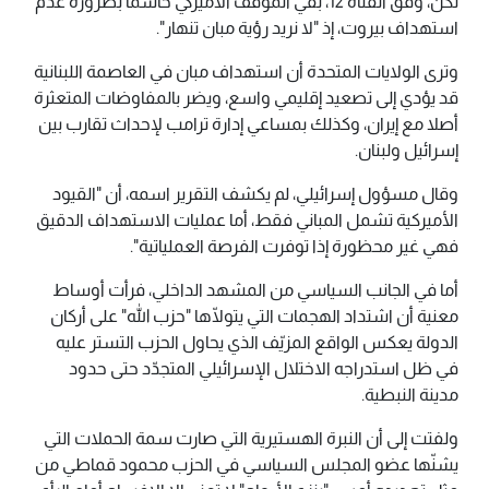
لكن، وفق القناة 12، بقي الموقف الأميركي حاسماً بضرورة عدم
استهداف بيروت، إذ "لا نريد رؤية مبان تنهار".
وترى الولايات المتحدة أن استهداف مبان في العاصمة اللبنانية
قد يؤدي إلى تصعيد إقليمي واسع، ويضر بالمفاوضات المتعثرة
أصلا مع إيران، وكذلك بمساعي إدارة ترامب لإحداث تقارب بين
إسرائيل ولبنان.
وقال مسؤول إسرائيلي، لم يكشف التقرير اسمه، أن "القيود
الأميركية تشمل المباني فقط، أما عمليات الاستهداف الدقيق
فهي غير محظورة إذا توفرت الفرصة العملياتية".
أما في الجانب السياسي من المشهد الداخلي، فرأت أوساط
معنية أن اشتداد الهجمات التي يتولّاها "حزب الله" على أركان
الدولة يعكس الواقع المزيّف الذي يحاول الحزب التستر عليه
في ظل استدراجه الاختلال الإسرائيلي المتجدّد حتى حدود
مدينة النبطية.
ولفتت إلى أن النبرة الهستيرية التي صارت سمة الحملات التي
يشنّها عضو المجلس السياسي في الحزب محمود قماطي من