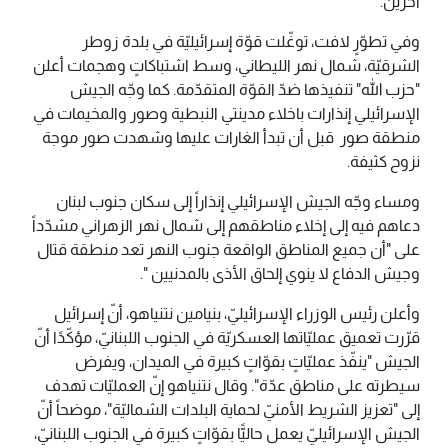
آخرين.
وفي تطوّرٍ لافت، توغّلت قوّة إسرائيليّة في بلدة زوطر
الشرقيّة، شمال نهر الليطاني، وسط اشتباكاتٍ وهجمات أعلن
"حزب الله" تنفيذها ضدّ القوّة المتقدّمة. كما وجّه الجيش
الإسرائيلي إنذارات باخلاء مدينتي النبطية وصور والمخيمات في
منطقة صور قبل أن تبدأ الغارات عليها وشهدت صور موجة
نزوح كثيفة.
ومساء وجّه الجيش الإسرائيلي إنذاراً إلى سكان جنوب لبنان
دعاهم فيه إلى إخلاء مناطقهم إلى شمال نهر الزهراني مشدّداً
على "أن جميع المناطق الواقعة جنوب النهر تعد منطقة قتال
وجيش الدفاع لا ينوي إلحاق الأذى بالمدنيين ".
وأعلن رئيس الوزراء الإسرائيليّ، بنيامين نتنياهو، أنّ إسرائيل
قرّرت تعميق عمليّاتها العسكريّة في الجنوب اللبنانيّ، مؤكّدًا أنّ
الجيش "ينفّذ عمليّاتٍ بقوّاتٍ كبيرة في الميدان، ويفرض
سيطرته على مناطق عدّة". وقال نتنياهو إنّ العمليّات تهدف
إلى "تعزيز الشريط الأمنيّ لحماية البلدات الشماليّة"، موضحاً أنّ
الجيش الإسرائيليّ يعمل حاليًّا بقوّاتٍ كبيرة في الجنوب اللبنانيّ،