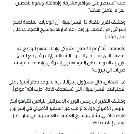
حيث "يسيطر على مواقع مشرفة وإضافيّة، ويقوم بتحصين
الحزام الأمنيّ هناك".
وكشف تقرير للقناة 12 الإسرائيلية ، أن الولايات المتحدة تمنع
إسرائيل من قصف بيروت، رغم قرارها بتوسيع الهجمات على
لبنان مؤخراً.
وأوضحت أنّه "رغم الانفتاح الأميركي وإبداء تفهم للوضع غير
المعتاد الذي نشأ على الحدود الشمالية (لإسرائيل مع لبنان)،
فإن رسالة واشنطن الموجهة إلى إسرائيل واضحة: لا لتوجيه
ضربات إلى بيروت".
في المقابل، قال مسؤول إسرائيلي إنه لا يوجد حظر أميركي على
الاغتيالات الإسرائيلية"، التي تستهدف قادة "حزب الله" مؤخراً.
وكشف التقرير أن رئيس الوزراء الإسرائيلي بنيامين نتنياهو أبلغ
الرئيس الأميركي دونالد ترامب عبر السفير الأميركي في إسرائيل
مايك هاكابي، بشأن توسيع العمليات العسكرية في لبنان، قبل
يومين إعلانه ذلك.