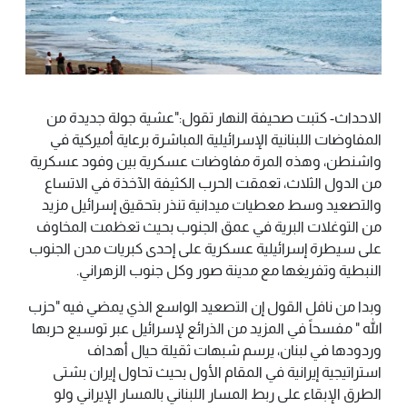
الاحداث- كتبت صحيفة النهار تقول:"عشية جولة جديدة من
المفاوضات اللبنانية الإسرائيلية المباشرة برعاية أميركية في
واشنطن، وهذه المرة مفاوضات عسكرية بين وفود عسكرية
من الدول الثلاث، تعمقت الحرب الكثيفة الآخذة في الاتساع
والتصعيد وسط معطيات ميدانية تنذر بتحقيق إسرائيل مزيد
من التوغلات البرية في عمق الجنوب بحيث تعظمت المخاوف
على سيطرة إسرائيلية عسكرية على إحدى كبريات مدن الجنوب
النبطية وتفريغها مع مدينة صور وكل جنوب الزهراني.
وبدا من نافل القول إن التصعيد الواسع الذي يمضي فيه "حزب
الله " مفسحاً في المزيد من الذرائع لإسرائيل عبر توسيع حربها
وردودها في لبنان، يرسم شبهات ثقيلة حيال أهداف
استراتيجية إيرانية في المقام الأول بحيث تحاول إيران بشتى
الطرق الإبقاء على ربط المسار اللبناني بالمسار الإيراني ولو