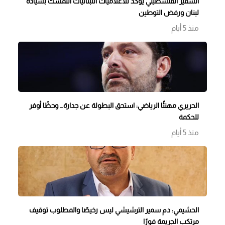
السفير الفلسطيني يؤكد للاعلاميات اللبنانيات التمسك بسيادة
لبنان ورفض التوطين
منذ 5 أيام
الحريري مهنئًا الرياضي: استحق البطولة عن جدارة… وحظًا أوفر
للحكمة
منذ 5 أيام
الحشيمي: دم سمير الترشيشي ليس رخيصًا والمطلوب توقيف
مرتكب الجريمة فورًا