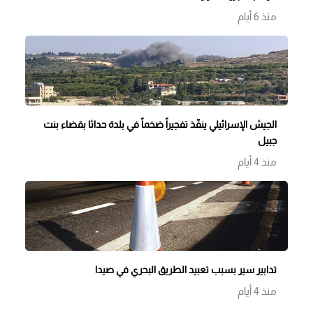
منذ 6 أيام
الجيش الإسرائيلي ينفّذ تفجيراً ضخماً في بلدة حداثا بقضاء بنت
جبيل
منذ 4 أيام
تدابير سير بسبب تعبيد الطريق البحري في صيدا
منذ 4 أيام