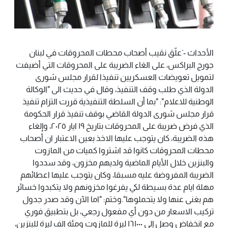
الأحداث - َعلّق نقيب أصحاب محطات المحروقات في لبنان
جورج البراكس، على الغاء الضريبة على المحروقات التي أضيفت
لتمويل تعويضات العسكريين تنفيذا لقرار مجلس شورى
الدولة الذي طلب وقف التنفيذ، وقال في حديث الى "الوكالة
الوطنية للاعلام": "بما أن السلطة التنفيذية قررت التزام تنفيذ
قرار مجلس شورى الدولة القاضي بوقف تنفيذ قرار الحكومة
الذي فرض ضريبة على المحروقات بتاريخ ١٩ ايار ٢٠٢٥، وإلغاء
هذه الضريبة، كان يتوجب عليها الاخذ بعين الاعتبار ان أصحاب
محطات المحروقات كانوا قد اشتروا كميات من المازوت
والبنزين خلال الأيام الماضية ولديهم مخزون، وقد سددوا
الضريبة المفروضة عليه مسبقا، وكان يتوجب عليها اعطائهم
مهلة ايام عدة بسيطة لكي يفرغوا مخزونهم ولا يتكبدوا خسائر
هم بغنى عنها ولا يتحملوها".وختم: "اما الآن وقد صدر جدول
تركيب الاسعار من دون أي مفعول رجعي، بل بتطبيق فوري
مع انخفاض وصل إلى ١٦١٠٠٠ ليرة للمازوت ومئة الف ليرة للبنزين،