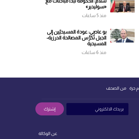
سلام: الحكومة تبدأ مباحثات مع
«سوليدير»
منذ 5 ساعات
بو عاصي: عودة المسيحيّين إلى
الجبل تُكرِّس المصالحة الدرزية-
المسيحية
منذ 6 ساعات
م حرة
من الصحف
إشترك
عن الوكالة