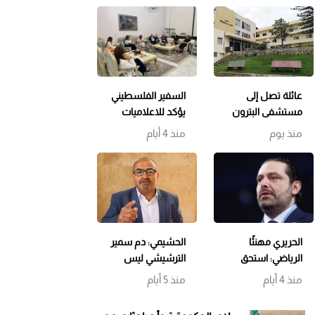
عائلة تصل إلى
السفير الفلسطيني
مستشفى البترون
يؤكد للاعلاميات
بحالة هستيرية…
اللبنانيات التمسك
منذ يوم
منذ 4 أيام
والتحقيقات
بسيادة لبنان
مستمرة وتوقيف
ورفض التوطين
الوالد
الحريري مهنئًا
الحشيمي: دم سمير
الرياضي: استحق
الترشيشي ليس
البطولة عن جدارة…
رخيصًا والمطلوب
منذ 4 أيام
منذ 5 أيام
وحظًا أوفر للحكمة
توقيف مرتكب
الجريمة فورًا