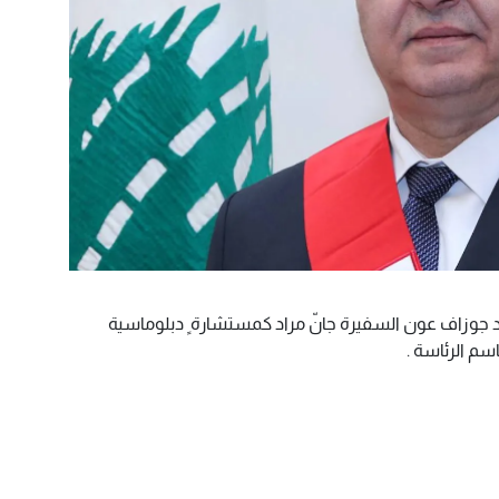
ماد جوزاف عون⁩ السفيرة جانّ مراد كمستشارة ٍ دبلوماسية
سم الرئاسة .