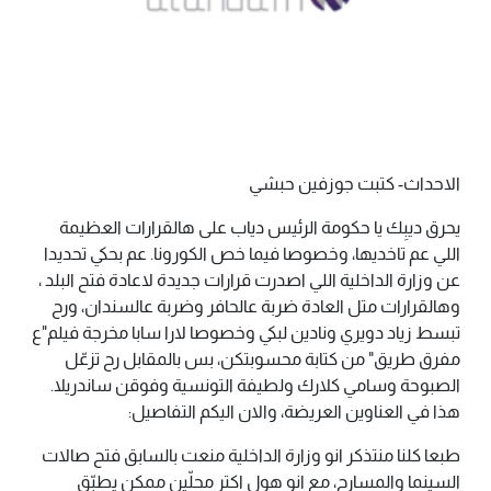
الاحداث- كتبت جوزفين حبشي
يحرق ديبِك يا حكومة الرئيس دياب على هالقرارات العظيمة
اللي عم تاخديها، وخصوصا فيما خص الكورونا. عم بحكي تحديدا
عن وزارة الداخلية اللي اصدرت قرارات جديدة لاعادة فتح البلد ،
وهالقرارات متل العادة ضربة عالحافر وضربة عالسندان، ورح
تبسط زياد دويري ونادين لبكي وخصوصا لارا سابا مخرجة فيلم"ع
مفرق طريق" من كتابة محسوبتكن، بس بالمقابل رح تزعّل
الصبوحة وسامي كلارك ولطيفة التونسية وفوقن ساندريلا.
هذا في العناوين العريضة، والان اليكم التفاصيل:
‎طبعا كلنا منتذكر انو وزارة الداخلية منعت بالسابق فتح صالات
السينما والمسارح، مع انو هول اكتر محلّين ممكن يطبّق