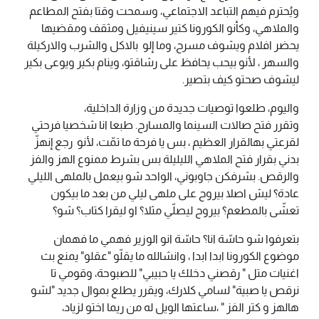
ويُحترم فيهم التباعد الاجتماعي، وسمحت وقتا بفتح المطاعم
والملاهي، وكأنو الكورونا كتير سينيفيل ومثقف ومقضيها
يحضر افلام ويشوف مسرح، وما إلو بالاكل والشرب والاركيلة
والسهر ، لأنو بيحب يحافظ على رشاقتو، وينام بكير ويوعى بكير
ليشوف صحتو كيف بتصير.
‎وتقرر فتح صالات السينما والمسارح. طبعا انا شخصيا فرحتي
لقرعتي بهالقرار العظيم ، بس يا فرحة ما تمّت، لأنو رجع إنهزّ
بدني بقرار فتح الملاهي الليليلة بس بشرط ممنوع الهز والفز
والرقص. بشرفكن جاوبوني، الواحد شو بيعمل بالملهى الليلي
عادة؟ ليش اصلا بيروح على ملهى ليلي من بعد ما بيكون
تعشّى بالمطعم؟ بيروح ليصلّي مثلا؟ او ليقرا كتاب؟ شو؟
‎بتعرفوا شو حاسّة انا؟ حاسّة انو الوزير فهمي ما فهمان
موضوع الكورونا ابدا ابدا ، وانشالله ما يقلّو "عقلو" يمنع بث
اغنيات متل " رقصني دخلك يا حبيبي" للصبوحة، وقومي تا
نرقص يا صبية" لسامي كلارك، ويقرر يطلع بموال جديد "لشو
هالهز و كتر الفز " ،ساعتها الويل له من ريما اختو لزياد،