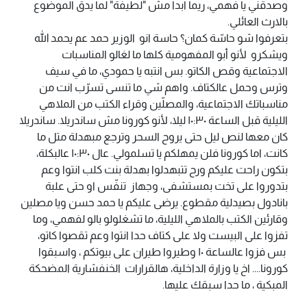
وصدقني يا فهمي، ريما ابدا مش "لطيفة" لما يدق الموضوع
بالارث العائلي.
بتعرفوا شو حاسّة كمان؟ حاسة انو الوزير حمد عم يحمد الله
ويشكرو لأنو أبو المفهومية كلها ما لغالو المناسبات
الاجتماعية وقص الكاتو. بس انتبه يا حمودي، ما في سيف
وترس وحمل عالكتاف. واهم شي ما تنسى تسرّب انت من
مناسباتك الاجتماعية، والمصلّين وقراء الكتب من الملاهي
الليلية قبل الساعة ١٠:٣٠ ليلا، لأنو كورونا مش ساندريلا. ساندريلا
كان معها لنص ليل حتى يروح السحر وترجع مبهدلة متل ما
كانت، اما كورونا فلن يمهلكم يا تسلمولي. عال ١٠:٣٠ عالبكلة،
بتكون راحت عليكم ورح تتبهدلوا بهدلة بنت كلب انتوا وعم
بتدوروا على تخت بمستشفى، وجهاز تنفّس او حتى علبة
بانادول بصيدلية مقطوع. يرضى عليكم يا حمد حسن ويا مصلين
وقارئين الكتب بالملاهي الليلية، ما تشغلولو بالو لفهمي، وما
تفزوا على البيست ولا على كتاف حدا انتوا وعم تقصوا كاتو،
بس فزوا عالساعة ١٠ وطيروا طيران على بيوتكم ، واسبقوا
كورونا.... اخ يا وزارة الداخلية، هالقرارات الخنفشارية المضحكة
المبكية ، ما حدا سبقك عليها.