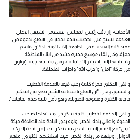
الأحداث- زار نائب رئيس المجلس الاسلامي الشيعي الاعلى
العلامة الشيخ علي الخطيب بلدة الخضر في البقاع، بدعوة من
عميد كلية الهندسة في الجامعة الاسلامية الدكتور قاسم
حمزة، وكان لقاء موسع حضره حشد من ابناء المنطقة
وفاعلياتها السياسية والاجتماعية، وفي مقدمهم مسؤولون
من حركة "امل" و"حزب الله" واحزاب المنطقة.
والقى الدكتور حمزة كلمة رحب فيها بالعلامة الخطيب
والحضور، وقال: "ان البقاع يا سماحة الشيخ يضع بين ايديكم
حاجاته الكثيرة وهمومه الطويلة، وهو يأمل تلبية هذه الحاجات".
والقى العلامة الخطيب كلمة شكر في مستهلها صاحب
الدعوة واهالي بلدة الخضر. ونوه بدور البلدة منذ انطلاقة حركة
"امل" مع الامام السيد الصدر، مستذكرا عددا من قادة الحركة
الاوائل، وبينهم من بلدة الخضر، حيث استشهد الكثيرون منهم