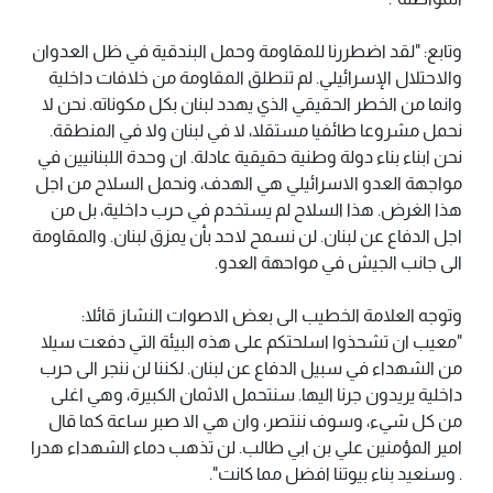
وتابع: "لقد اضطررنا للمقاومة وحمل البندقية في ظل العدوان
والاحتلال الإسرائيلي. لم تنطلق المقاومة من خلافات داخلية
وانما من الخطر الحقيقي الذي يهدد لبنان بكل مكوناته. نحن لا
نحمل مشروعا طائفيا مستقلا، لا في لبنان ولا في المنطقة.
نحن ابناء بناء دولة وطنية حقيقية عادلة. ان وحدة اللبنانيين في
مواجهة العدو الاسرائيلي هي الهدف، ونحمل السلاح من اجل
هذا الغرض. هذا السلاح لم يستخدم في حرب داخلية، بل من
اجل الدفاع عن لبنان. لن نسمح لاحد بأن يمزق لبنان. والمقاومة
الى جانب الجيش في مواحهة العدو.
وتوجه العلامة الخطيب الى بعض الاصوات النشاز قائلا:
"معيب ان تشحذوا اسلحتكم على هذه البيئة التي دفعت سيلا
من الشهداء في سبيل الدفاع عن لبنان. لكننا لن ننجر الى حرب
داخلية يريدون جرنا اليها. سنتحمل الاثمان الكبيرة، وهي اغلى
من كل شيء، وسوف ننتصر، وان هي الا صبر ساعة كما قال
امير المؤمنين علي بن ابي طالب. لن تذهب دماء الشهداء هدرا
. وسنعيد بناء بيوتنا افضل مما كانت".