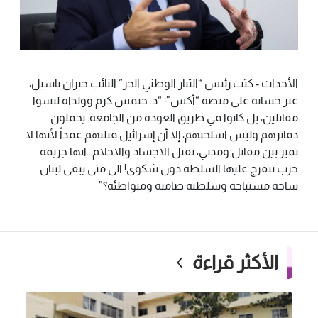
الأحداث - كتب رئيس “التيار الوطني الحر” النائب جبران باسيل،
عبر حسابه على منصة “أكس”: “د. جيمس كرم وولداه ليسوا
مقاتلين، بل كانوا في طريق العودة من الجامعة. يحملون
دفاترهم وليس اسلحتهم، إلا أن إسرائيل قتلتهم عمداً لأنها لا
تميز بين مقاتل ومدني، تقتل الاجساد والاحلام…انها جريمة
حرب تتفرج عليها السلطة دون شكوى! الى متى يبقى لبنان
ساحة مستباحة وسلطته صامتة ومتواطئة؟”
الأكثر قراءة