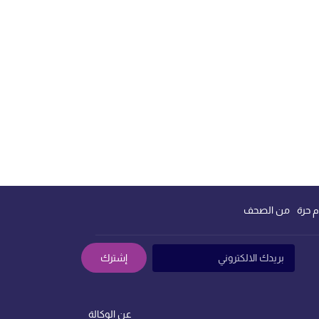
م حرة
من الصحف
إشترك
عن الوكالة