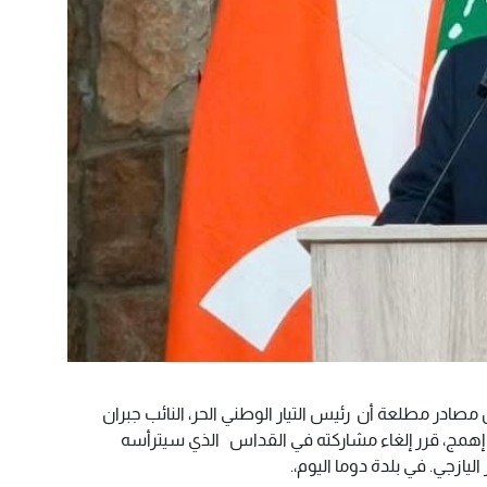
ث- علمت وكالة "الاحداث 24" من مصادر مطلعة أن رئيس التيار الوطني الحر، النائب جبران
ة إهمج، قرر إلغاء مشاركته في القداس الذي سيترأسه
يازجي. في بلدة دوما اليوم،.