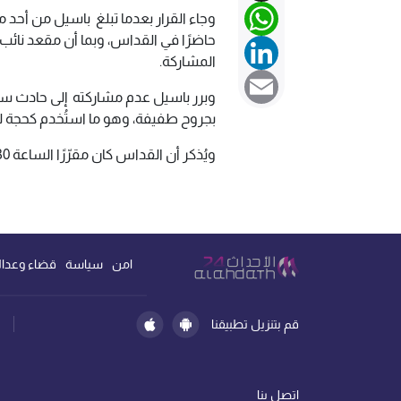
WhatsApp
وجاء القرار بعدما تبلغ باسيل من أح
حاضرًا في القداس، وبما أن مقعد نائ
LinkedIn
المشاركة.
Email
وبرر باسيل عدم مشاركته إلى حادث سير
بجروح طفيفة، وهو ما استُخدم كحجة ل
ويُذكر أن القداس كان مقرّرًا الساعة 3:30 بعد الظهر، بينما وقع الحادث عند الساعة 6 مساءً.
امن
سياسة
قضاء وعدال
قم بتنزيل تطبيقنا
اتصل بنا