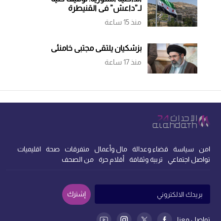
لـ”داعش” في القنيطرة
منذ 15 ساعة
بزشكيان يلتقي مجتبى خامنئي
منذ 17 ساعة
امن
سياسة
قضاء وعدالة
مال وأعمال
متفرقات
صحة
اقليميات
تواصل اجتماعي
تربية وثقافة
أقلام حرة
من الصحف
إشترك
تواصل معنا