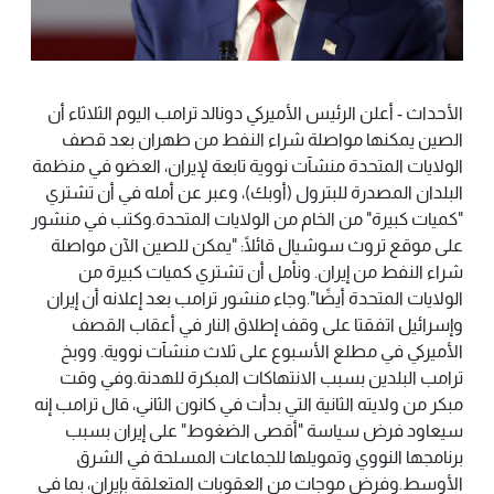
الأحداث - أعلن الرئيس الأميركي دونالد ترامب اليوم الثلاثاء أن
الصين يمكنها مواصلة شراء النفط من طهران بعد قصف
الولايات المتحدة منشآت نووية تابعة لإيران، العضو في منظمة
البلدان المصدرة للبترول (أوبك)، وعبر عن أمله في أن تشتري
"كميات كبيرة" من الخام من الولايات المتحدة.وكتب في منشور
على موقع تروث سوشيال قائلًا: "يمكن للصين الآن مواصلة
شراء النفط من إيران. ونأمل أن تشتري كميات كبيرة من
الولايات المتحدة أيضًا".وجاء منشور ترامب بعد إعلانه أن إيران
وإسرائيل اتفقتا على وقف إطلاق النار في أعقاب القصف
الأميركي في مطلع الأسبوع على ثلاث منشآت نووية. ووبخ
ترامب البلدين بسبب الانتهاكات المبكرة للهدنة.وفي وقت
مبكر من ولايته الثانية التي بدأت في كانون الثاني، قال ترامب إنه
سيعاود فرض سياسة "أقصى الضغوط" على إيران بسبب
برنامجها النووي وتمويلها للجماعات المسلحة في الشرق
الأوسط.وفرض موجات من العقوبات المتعلقة بإيران، بما في