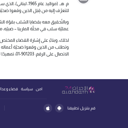
م. هـ. (مواليد عام 5
للتعرّف إليه من قِبَل الذين وقعوا ضحيّة
عمليّة سلب في محلّة المارينا – ضبيّه،
لذلك، وبناءً على إشارة القضاء المختص، ت
وتطلب من الذين وقعوا ضحيّة أعماله وتعر
الاتصال على الرقم: 901203-01، تمهيدًا لاتّخاذ الإجراءات القانونيّة اللازمة.”
امن
سياسة
قضاء وعدال
قم بتنزيل تطبيقنا