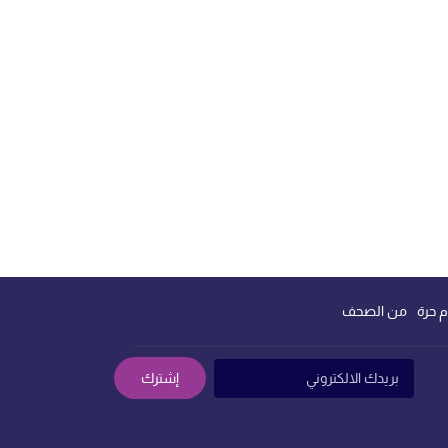
م حرة
من الصحف
إشترك