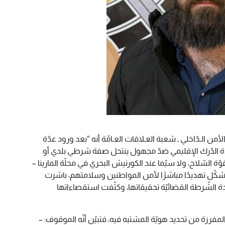
لأمن الـدّاخلي ـ شعبة العـلاقات العـامّة أنه “بعد ورود عدّة
 الدّرك الإقليمي ضدّ مجهول ينتحل صفة شرطي بلدي أو
ة السّلاح، ولا سيّما عند الكورنيش البحري في محلّة المارينا –
كّل تهديدًا مباشرًا لأمن المواطنين وسلامتهم، باشرت
ة الشّرطة القضائيّة تحقيقاتها، وكثّفت استقصاءاتها
المفرزة من تحديد هويّة المشتبه فيه، فتبيّن أنّه الموقوف: –