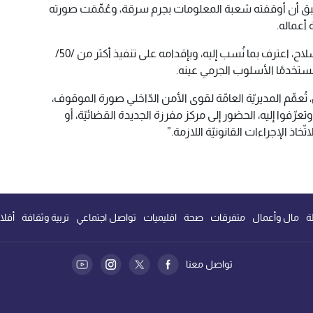
196، لبناني)، الذي سبق أن أوقفته شعبة المعلومات بجرم سرقة، وعُمِّمَت صورته
 أعماله.
وبالتّحقيق معه بقضايا السّلب بقوّة السّلاح، اعترف بما نُسب إليه، وبإقدامه على تنفيذ أكثر من /50/
 مستخدمًا الأسلوب الجرمي عينه.
ُعمِّم المديريّة العامّة لقوى الأمن الدّاخلي صورة الموقوف،
ّفوا إليه، الحضور إلى مركز مفرزة الجديدة القضائيّة، أو
ة
مال وأعمال
متفرقات
صحة
اقليميات
تواصل اجتماعي
تربية وثقافة
أقلا
تواصل معنا