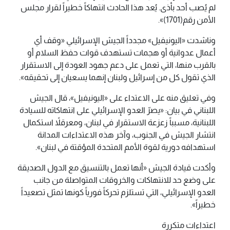
لم يُصب أحد بأذى. يُعد هذا الحادث انتهاكاً خطيراً لقرار مجلس
الأمن رقم(1701)».
وناشدت «اليونيفيل» مجدداً الجيش الإسرائيلي «وقف أي
أعمال عدوانية أو هجمات تستهدف قوات حفظ السلام أو
بالقرب منها، التي تعمل على دعم جهود العودة إلى الاستقرار
الذي تقول كل من إسرائيل ولبنان إنهما يسعيان إلى تحقيقه».
وفي تعليق منه على الاعتداء على «اليونيفيل»، قال الجيش
اللبناني في بيان: «يصرّ العدو الإسرائيلي على انتهاكاته للسيادة
اللبنانية، مسبباً زعزعة الاستقرار في لبنان، ومعرقلاً استكمال
انتشار الجيش في الجنوب، وآخر هذه الاعتداءات المدانة
استهدافه دورية لقوة الأمم المتحدة المؤقتة في لبنان».
وأكدت قيادة الجيش «أنها تعمل بالتنسيق مع الدول الصديقة
على وضع حد للانتهاكات والخروقات المتواصلة من جانب
العدو الإسرائيلي، التي تستلزم تحركاً فورياً كونها تمثل تصعيداً
خطيراً».
اعتداءات متكررة