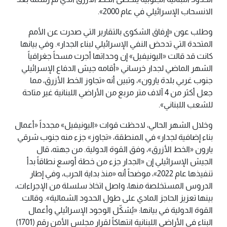
الانسحاب الإسرائيلي في عام 2000».
وطلب عون «إرفاق الشكوى بالتقارير التي صدرت عن الأمم
المتحدة التي تدحض النفي الإسرائيلي لبناء الجدار». وفي بيانها
كانت قد قالت «اليونيفيل» إن وحداتها أجرت مسحاً جغرافياً
الشهر الماضي لجدار خرساني «أقامه جيش الدفاع الإسرائيلي
جنوب غربي بلدة يارون»، وتبين أنه «تجاوز الخط الأزرق، مما
جعل أكثر من 4 آلاف متر مربع من الأراضي اللبنانية غير متاحة
للشعب اللبناني».
وخلال الشهر الحالي، لاحظت قوات «اليونيفيل» مجدداً «أعمال
بناء إضافية لجدار» في المنطقة، «تجاوز» جزء منه جنوب شرقي
يارون «الخط الأزرق»، وفق القوة الدولية. من جهته، قال
الجيش الإسرائيلي إن «الجدار جزء من خطة أوسع نطاقاً بدأ
تنفيذها عام 2022»، موضحاً أنه «منذ بداية الحرب، وفي إطار
الدروس المستخلصة منها، واصل اتخاذ سلسلة من الإجراءات،
بينها تعزيز الحاجز المادي على طول الحدود الشمالية». وقالت
القوة الدولية في بيانها: «يُشكّل الوجود الإسرائيلي وأعمال
البناء في الأراضي اللبنانية انتهاكاً لقرار مجلس الأمن رقم (1701)