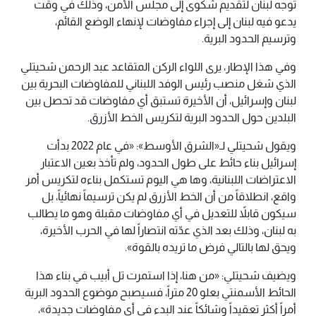
توجه لبنان لتقديم شكوى إلى مجلس الأمن، وذلك في وقت
يدعو فيه لبنان إلى إجراء مفاوضات لإنهاء الوضع القائم،
وترسيم الحدود البرية.
وفي هذا الإطار، يرى اللواء الركن المتقاعد عبد الرحمن شحيتلي
الذي شغل منصب رئيس الوفد اللبناني للمفاوضات البحرية بين
لبنان وإسرائيل، أن الأخيرة تستبق أي مفاوضات قد تحصل بين
البلدين حول الحدود البرية لتكريس الخط الأزرق.
ويقول شحيتلي لـ«الشرق الأوسط»: «في عام 2022 بدأت
إسرائيل بناء حائط على طول الحدود، ولم تأخذ بعين الاعتبار
الاعتراضات اللبنانية، وها هي اليوم تستكمل بناءه لتكريس أمر
واقع، انطلاقاً من أن الخط الأزرق لم يكن ترسيماً نهائياً، بل
سيكون قابلاً للتعديل في أي مفاوضات مقبلة وهو ما يطالب
به لبنان، وذلك بعد الذي عدّته انتصاراً لها في الحرب الأخيرة،
ويحق لها بالتالي فرض ما تريده بالقوة».
ويضيف شحيتلي: «من هنا، إذا استمرت تل أبيب في بناء هذا
الحائط الأسمنتي بعلو 20 متراً، فسيصبح موضوع الحدود البرية
أمراً أكثر تعقيداً وشائكاً عند البدء في أي مفاوضات جديدة»،