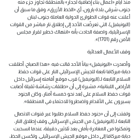
منذ أيام «أعمال بناء إضافية لجدار» بالمنطقة تجاوز جزء منه
جنوب شرقي بلدة يارون، أي «الخط الأزرق»، وفق ما سبق أن
أعلنت عنه قوات الطوارئ الدولية العاملة جنوب لبنان
(اليونيفيل)، التي تعرضّت الأحد إلى إطلاق نار مباشر من القوات
الإسرائيلية، واصفة الحادث بأنه «انتهاك خطير لقرار مجلس
الأمن رقم (1701)».
وقف الأعمال العدائية
وأصدرت «اليونيفيل» بياناً الأحد قالت فيه: «هذا الصباح، أطلقت
دبابة ميركافا تابعة للجيش الإسرائيلي النار على قوات حفظ
السلام التابعة لـ(اليونيفيل) قرب موقع أقامته إسرائيل داخل
الأراضي اللبنانية»، مشيرة إلى أن «طلقات رشاشة ثقيلة أصابت
قوات حفظ السلام على بُعد نحو خمسة أمتار، وكان الجنود
يسيرون على الأقدام واضطروا للاحتماء في المنطقة».
ولفتت إلى أن «جنود حفظ السلام طلبوا عبر قنوات الاتصال
التابعة لـ(اليونيفيل)، من الجيش الإسرائيلي وقف إطلاق النار،
وتمكنوا من المغادرة بأمان بعد ثلاثين دقيقة، عندما انسحبت
دبابة ميركافا إلى داخل موقع الجيش الإسرائيلي. ولحُسن الحظ،