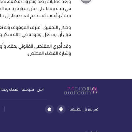
وبعد عمليات رصد وتحريات مكثفة، تمك
في بلدة برمانا على متن سيارة رباعية ا
مث”، وأنبوب يُستخدم لتعاطيها، إلى جا
وخلال التحقيق، اعترف الموقوف بأنه تع
قبل أن يستغل وجوده في حالة سكر وي
وقد أُجري المقتضى القانوني بحقه، وأُ
بإشارة القضاء المختص.
امن
سياسة
قضاء وعدال
قم بتنزيل تطبيقنا