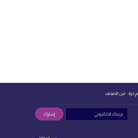
م حرة
من الصحف
إشترك