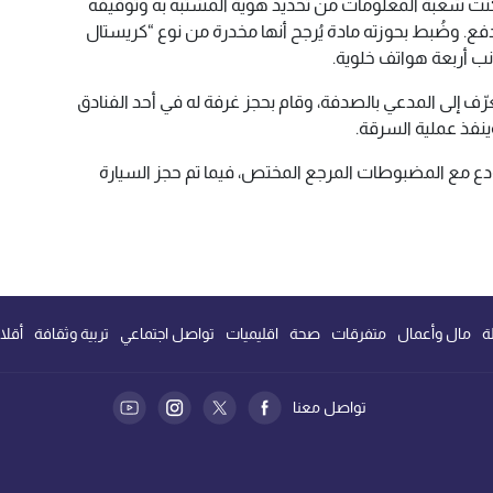
نت شعبة المعلومات من تحديد هوية المشتبه به وتوقيفه
لدفع. وضُبط بحوزته مادة يُرجح أنها مخدرة من نوع “كريستال
نب أربعة هواتف خلوية.
رّف إلى المدعي بالصدفة، وقام بحجز غرفة له في أحد الفنادق
نفذ عملية السرقة.
ودع مع المضبوطات المرجع المختص، فيما تم حجز السيارة
ة
مال وأعمال
متفرقات
صحة
اقليميات
تواصل اجتماعي
تربية وثقافة
أقلا
تواصل معنا