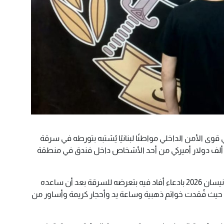
 الأمن الداخلي مواطنًا لبنانيًا يُشتبه بتورطه في سرقة
قتنيات وأموال تُقدّر قيمتها بنحو 250 ألف دولار أميركي من أحد الأشخاص داخل فندق في منطقة
وكان المواطن ح. ع. قد تقدّم بتاريخ 22 نيسان 2026 بادعاء أفاد فيه بتعرضه للسرقة بعد أن ساعده
ث فُقدت خواتم ذهبية وساعة يد وأحجار كريمة وأساور من