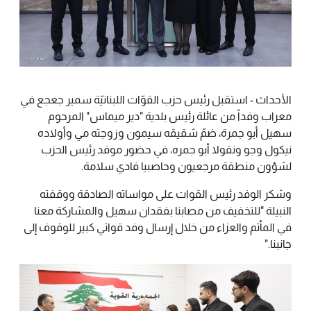
الأحداث - استقبل رئيس حزب القوّات اللبنانيّة سمير جعجع في
معراب وفداً من عائلة رئيس بلدية "دير ميماس" المرحوم
سهيل أبو جمرة، ضمّ شقيقه سيمون وزوجته مي وأولاده
نيكول وجو ونقولا أبو جمره، في حضور موفد رئيس الحزب
لشؤون منطقة مرجعيون وحاصبيا فادي سلامة.
وشكر الوفد رئيس القوات على مواساته الصادقة ووقفته
النبيلة "للتخفيف من مصابنا بفقدان سهيل والمشاركة معنا
في المأتم والعزاء من خلال إرسال وفد قواتي كبير للوقوف إلى
جانبنا."