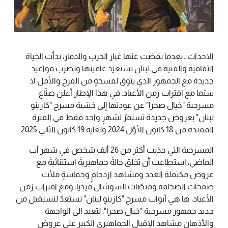
الاحداث ـ بعدما نفضت عنها غبار الحرب والدمار، بدأت الحياة
الثقافية والفنية في لبنان تستعيد عافيتها وتضرب مواعيد
جديدة مع الجمهور الذي يتوق لفسحةٍ من الفرح والأمل لا
سيّما مع اقتراب زمن الأعياد. في هذا الإطار أعلن صنّاع
مسرحية "خيال صحرا" عن عودتها إلى خشبة مسرح "كازينو
لبنان" بعروض جديدة تستمرّ لشهرٍ واحد فقط في الفترة
الممتدة من 18 كانون الأوّل 2024 ولغاية 19 كانون الثاني 2025.
المسرحية التي جذبت أكثر من 26 ألف شخص في شهر آب
الماضي، استطاعت أن تخلق حالةً جماهيريةً استثنائيةً مع
عروض مكتملة العدد ومشاهد ازدحامٍ وحماسةٍ ملأت
صفحات الصحافة ومنصّات السوشال ميديا. ومع اقتراب زمن
الأعياد، ها هي أبواب مسرح "كازينو لبنان" تستعدّ لتستقبل من
جديد جمهور مسرحية "خيال صحرا"، لتعيد الى الواجهة
والأذهان مشاهد الإقبال الجماهيري الكبير على عروض