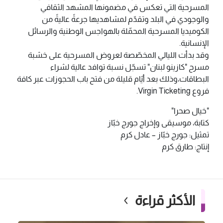
المسرحية التي تعكس في مضمونها المشهد الثقافي
والوجودي في البلد وتقدّم لمشاهديها جرعةً عاليةً من
الكوميديا المسرحية المحمّلة بالهواجس الوطنية والرسائل
الإنسانية.
وقد بدأت الليالي المخصّصة لعروض المسرحية على خشبة
مسرح "كازينو لبنان" تسجّل نسبة توافد عالية لشراء
البطاقات،وذلك بعد أيّام قليلة من فتح باب الحجوزات عبر كافة
فروع Virgin Ticketing.
"خيال صحرا"
كتابة، موسيقى وإخراج جورج خبّاز
تمثيل: جورج خبّاز – عادل كرم
إنتاج: طارق كرم
الأكثر قراءة