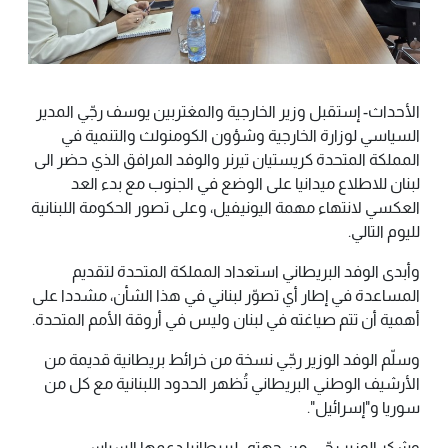
الأحداث- إستقبل وزير الخارجية والمغتربين يوسف رجّي المدير
السياسي لوزارة الخارجية وشؤون الكومنولث والتنمية في
المملكة المتحدة كريستيان تيرنر والوفد المرافق الذي حضر الى
لبنان للاطلاع ميدانيا على الوضع في الجنوب مع بدء العد
العكسي لانتهاء مهمة اليونيفيل، وعلى تصور الحكومة اللبنانية
لليوم التالي.
وأبدى الوفد البريطاني استعداد المملكة المتحدة لتقديم
المساعدة في إطار أي تصوّر لبناني في هذا الشأن، مشددا على
أهمية أن تتم صياغته في لبنان وليس في أروقة الأمم المتحدة.
وسلّم الوفد الوزير رجّي نسخة من خرائط بريطانية قديمة من
الأرشيف الوطني البريطاني تُظهر الحدود اللبنانية مع كل من
سوريا و"إسرائيل".
وشكر الوزير رجّي، من جهته، لبريطانيا دعمها السياسي