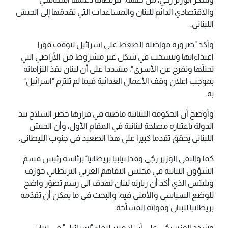
والاقتصادي الدائم للبنان والمساعدات التي تقدمّها إلى الجيش
اللبناني.
وأكد "ضرورة مواصلة الضغط على اسرائيل لتوقف فورا
اعتداءاتها وتنسحب في شكل غير مشروط من الأراضي التي
تحتلّها وتفرج عن الأسرى"، مشددا على أن لبنان نفذ التزاماته
بموجب اعلان وقف الأعمال العدائية فيما لم تلتزم "اسرائيل"
به.
وأوضح أن الحكومة اللبنانية ماضية في قرارها حصر السلاح بيد
الدولة باعتباره مصلحة لبنانية في المقام الأول، وأن الجيش
اللبناني يحقق تقدما كبيرا على هذا الصعيد في جنوب الليطاني.
كما والتقى الوزير رجّي وفدا نيابيا بريطانيا ً برئاسة رئيس قسم
الشؤون النيابية في مجلس التفاهم العربي البريطاني جوزف
ويليتس الذي أكد أن زيارته لبنان تهدف الى رسم تصوّر واضح
للوضع السياسي والأمني فيه، والبحث في ما يمكن أن تقدّمه
بريطانيا للبنان وقواته المسلّحة.
وشدد الوزير رجّي على أن لا مبرر لبقاء "إسرائيل" في لبنان