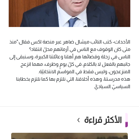
الأحداث- كتب النائب ميشال ضاهر عبر منصة اكس فقال:"منذ
متى كان الوقوف مع الناس في أزماتهم محلّ انتقاد؟
‏الناس في زحلة وقضائها هم أهلنا وعائلتنا الكبيرة، وسنبقى إلى
جانبهم بالفعل لا بالكلام، في كلّ يومٍ وظرف، مهما انزعج
المنزعجون، وليس فقط في المواسم الانتخابيّة.
‏هذه مدرستنا، وهذه أخلاقنا، التي نلتزم بها كما نلتزم بخطابنا
السياسيّ السياديّ
الأكثر قراءة