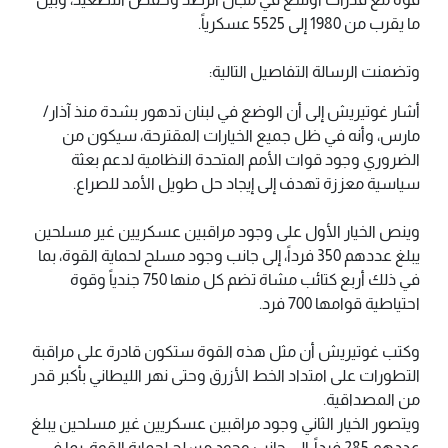
ما يقرب من 1980 إلى 5525 عسكرياً.
وتضمنت الرسالة التفاصيل التالية:
أشار غوتيريش إلى أن الوضع في لبنان تدهور بشدة منذ آذار/
مارس، وأنه في ظل جميع الخيارات المقترحة، سيكون من
الضروري وجود قوات الأمم المتحدة النظامية لدعم بعثة
سياسية معززة تهدف إلى إيجاد حل طويل الأمد للصراع.
وينص الخيار الأول على وجود مراقبين عسكريين غير مسلحين
يبلغ عددهم 350 فرداً، إلى جانب وجود مسلح لحماية القوة، بما
في ذلك أربع كتائب مشاة تضم كل منها 750 جندياً وقوة
احتياطية قوامها 700 فرد.
وكتب غوتيريش أن مثل هذه القوة ستكون قادرة على مراقبة
التطورات على امتداد الخط الأزرق وحتى نهر الليطاني بأكبر قدر
من المصداقية.
ويتصور الخيار الثاني وجود مراقبين عسكريين غير مسلحين يبلغ
عددهم 285 فرداً، إلى جانب وجود مسلح لحماية القوة، بما في