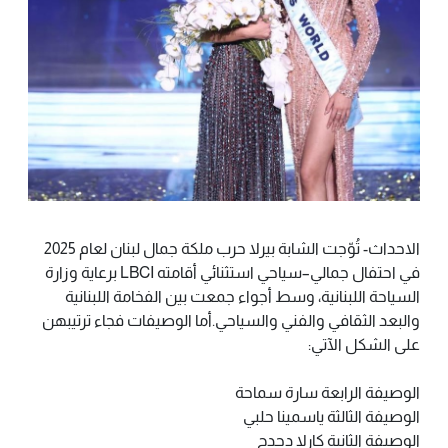
الاحداث- تُوّجت الشابة بيرلا حرب ملكة جمال لبنان لعام 2025
في احتفال جمالي–سياحي استثنائي أقامته LBCI برعاية وزارة
السياحة اللبنانية، وسط أجواء جمعت بين الفخامة اللبنانية
والبعد الثقافي والفني والسياحي.أما الوصيفات فجاء ترتيبهن
على الشكل الآتي:
الوصيفة الرابعة سارة سماحة
الوصيفة الثالثة ياسمينا حلبي
الوصيفة الثانية كارلا دحدح