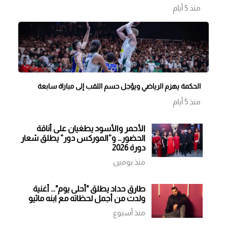
منذ 5 أيام
الحكمة يهزم الرياضي ويؤجل حسم اللقب إلى مباراة سابعة
منذ 5 أيام
الأحمر والأسود يطغيان على أناقة
الحضور… و”الموركس دور” يطلق شعار
دورة 2026
منذ يومين
طارق حداد يطلق "أحلى يوم"... أغنية
ولدت من أجمل لحظاته مع ابنه ماثيو
منذ أسبوع