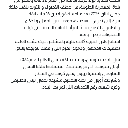
نجحت الشابة بيرلا حرب، البالغة من العمر 22 عامًا وتنحدر من
بلدة المعمرية الجنوبية، في خطف الأضواء والتتويج بلقب ملكة
جمال لبنان 2025 بعد منافسة قوية بين 16 متسابقة.
بيرلا، التي تدرس الهندسة، جمعت بين الجمال والذكاء
والطموح، لتصبح مثالًا للمرأة اللبنانية الحديثة التي تواجه
الصعوبات بإصرار وثقة.
لحظة إعلان النتيجة كانت مليئة بالمشاعر، حيث عمّت القاعة
تصفيقات الجمهور ودموع الفرح التي رافقت تتويجها بالتاج.
قبل الحدث بيومين، وصلت ملكة جمال العالم للعام 2024،
أوبال سوشاتا إلى بيروت، حيث استقبلتها ملكتا الجمال
السابقتان ياسمينا زيتون وندى كوسا في المطار.
وشاركت أوبال في لجنة التحكيم، مشيدة بجمال لبنان الطبيعي
وكرم شعبه، رغم التحديات التي تمر بها البلاد.