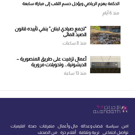
الحكمة يهزم الرياضي ويؤجل حسم اللقب إلى مباراة سابعة
منذ 6 أيام
“تجمع صيادي لبنان” ينفي تأييده قانون
الصيد المائي
منذ 8 ساعات
أعمال تزفيت على طريق المنصورية –
الديشونية... وتحويلات مرورية
منذ 13 ساعة
امن
سياسة
قضاء وعدالة
مال وأعمال
متفرقات
صحة
اقليميات
تواصل اجتماعي
تربية وثقافة
أقلام حرة
من الصحف