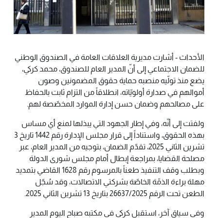
الأحداث - أشارت مديرية العلاقات العامة في الصندوق الوطني
للضمان الاجتماعي إلى أنّ المدير العام للصندوق، محمد كركي،
يضع منذ تولّيه منصبه حماية حقوق المضمونين وصون
أموالهم في صدارة أولويّاته، انطلاقاً من التزام ثابت بالحفاظ
على مصالحهم وضمان حسن إدارة الموارد المخصّصة لهم.
ولفتت إلى أنّه، وفي إطار الجهود التي يبذلها لمنع أي مساس
بهذه الحقوق، واستناداً إلى قرار مجلس الإدارة رقم 1442 تاريخ 3
تشرين الثاني 2025، تقدّم الضمان، بتوجيه من المدير العام، عبر
مصلحة القضايا، بمراجعة إبطال أمام مجلس شورى الدولة
وبطلب وقف التنفيذ طعناً بالمرسوم رقم 1628 القاضي بتمديد
مهلة براءة الذمّة الخاصّة بشركتي الاتصالات، وقد سُجّل
الطعن تحت الرقم 26637/2025 بتاريخ 13 تشرين الثاني 2025.
وفي سياق آخر، استقبل كركي في مكتبه صباح اليوم المدير