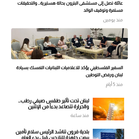
عائلة تصل إلى مستشفى البترون بحالة هستيرية… والتحقيقات
مستمرة وتوقيف الوالد
منذ يومين
السفير الفلسطيني يؤكد للاعلاميات اللبنانيات التمسك بسيادة
لبنان ورفض التوطين
منذ 5 أيام
لبنان تحت تأثير طقس صيفي رطب…
والحرارة تتصاعد بدءاً من الإثنين
منذ ساعة
بلدية فرون تناشد الرئيس سلام تأمين
بيوت جاهزة للنازحين قبل بدء العام