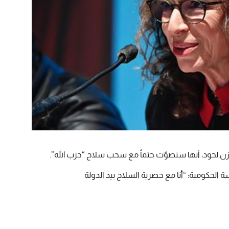
خازن لحود، أنها ستصوّت حتماً مع سحب سلاح “حزب الله”.