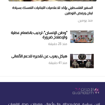
السفير الفلسطيني يؤكد للاعلاميات اللبنانيات التمسك بسيادة
لبنان ورفض التوطين
منذ يومين
"وطن الإنسان": ترحيب بانضمام عطية
والإصلاح ضرورة
منذ 28 دقيقة
هيكل يعرب عن تقديره للدعم الألماني
منذ 41 دقيقة
امن
سياسة
قضاء وعدالة
مال وأعمال
متفرقات
صحة
اقليميات