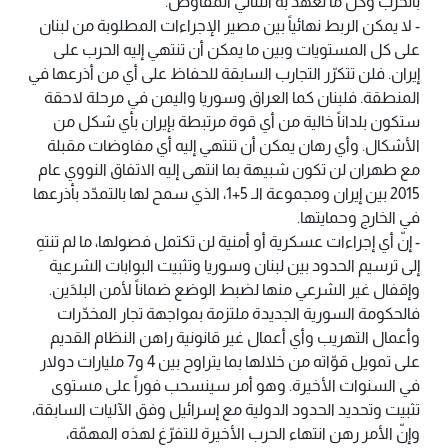
بالحزب وكل ما تعهّد به الثنائي المفاوض.
- لا يمكن الربط نهائياً بين مصير الإجراءات المطلوبة من لبنان
على كل المستويات وبين ما يمكن أن تنتهي إليه الحرب على
إيران. فلن تتكرّر التجارب السابقة للحفاظ على أي من أذرعها في
المنطقة. فلبنان كما العراق وسوريا واليمن في مرحلة لاحقة
ستكون بلداناً خالية من أي قوة مرتبطة بإيران بأي شكل من
الأشكال. وأي رهان يمكن أن تنتهي إليه أي مفاوضات مقبلة
مع طهران لن تكون شبيهة بما انتهى إليه الاتفاق النووي عام
2015 بين إيران ومجموعة الـ 5+1، الذي سمح لها بالتمدّد بأذرعها
في الخارج وحمايتها.
- إنّ أي إجراءات عسكرية أو أمنية لن تكتمل فصولها، ما لم تنتهِ
إلى ترسيم الحدود بين لبنان وسوريا وتثبيت البوابات الشرعية
وإقفال غير الشرعي منها لضبط الوضع ضماناً لأمن البلدَين.
فالحكومة السورية الجديدة ملتزمة بمواجهة تجار المخدّرات
وأعمال التهريب وأي أعمال غير قانونية راهن النظام القديم
على تمويل قوّاته من خلالها بما يتراوح بين 4 و7 مليارات دولار
في السنوات الأخيرة. وهو أمر سينسحب فوراً على مستوى
تثبيت وتحديد الحدود الدولية مع إسرائيل وفق الآليات السابقة،
وإنّ الأمر رهن انتهاء الحرب الأخيرة للتفرّغ لهذه المهمّة،