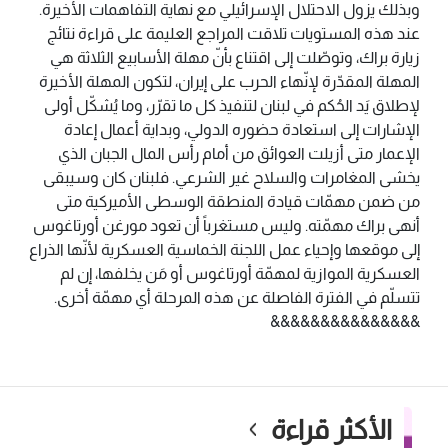
وبذلك يزول الاحتلال الإسرائيلي مع نهاية التفاهمات الأخيرة.
عند هذه المستويات تلاقت المراجع العليمة على قراءة نتائج
زيارة براك، وتوصّلت إلى اقتناع بأنّ مهلة الأسابيع الثلاثة هي
المهلة المقدّرة لإنّهاء الحرب على إيران، لتكون المهلة الأخيرة
لإطلاق يَد الحُكم في لبنان لتنفيذ كل ما تقرّر، وما يُشكّل أولى
الإشارات إلى استعادة حضوره الدولي، وبداية أعمال إعادة
الإعمار متى أزيلت العوائق من أمام رأس المال الجبان الذي
يخشى المغامرات والسلاح غير الشرعي. فلبنان كان وسيبقى
من ضمن مهمّات قيادة المنطقة الوسطى الأميركية متى
أنهى براك مهمّته. وليس مستغرباً أن تعود مورغن أورتاغوس
إلى موقعها وإحياء عمل اللجنة الخماسية العسكرية لأنّها الذراع
العسكرية الموازية لمهمّة أورتاغوس أو مَن يخلفها، إن لم
تتسلّم في الفترة الفاصلة عن هذه المرحلة أي مهمّة أخرى.
&&&&&&&&&&&&&&&
الأكثر قراءة