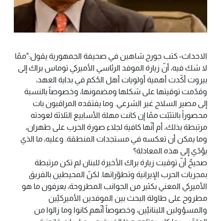
الاحداث- كتب جورج شاهين في صحيفة الجمهورية يقول:"ممّا
لا شك فيه، أنّ زيارة الموفد الرئاسي الأميركي توماس براك إلى
بيروت أكّدت أهمية أولويات أهل الحُكم في بداية العهد،
وقدّمت توقيتها على شكلها ومضمونها، وخصوصاً بالنسبة
إلى مصير السلاح غير الشرعي. وما يفتقده المراقبون بات
محصوراً بالتثبّت ممّا إن كانت مهلة الأسابيع الثلاثة لعودته
مرتبطة بذلك، أم أنّها كافية لجلاء صورة الحرب على طهران،
وما يمكن أن تعكسه في مستجدات المنطقة. وعليه، ما الذي
يؤدّي إلى هذه المعادلة؟
صحيحٌ أنّ توقيت زيارة براك الأخيرة للبنان لم تكن مرتبطة
بمجريات الحرب الإيرانية وتطوّراتها. لكنّ المحيطين بالفريق
الأميركي المعني بكثير من الجوانب المطروحة، يعرفون ما هو
مطروح على طاولة البحث بين الموفدين الأميركيِّين
والمسؤولين اللبنانيِّين، وخصوصاً أنّهم كانوا وما زالوا من