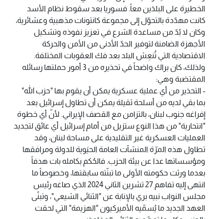
الخطيرة على البلدَين معاً. فسوريا بعد سقوط نظام الأسد
كانت مهدّدة بالتحوّل إلى مجموعة كانتونات مذهبية وعشائرية،
وكان لا بُدّ من مساعدة الشرع في تعزيز نفوذه وتشكيل
الأجهزة الضامنة لتوفير الحدّ الأدنى من الأمن والحركة
الاقتصادية التي تُنعِش البلد بعد فك العقوبات المختلفة.
ولذلك، كان براك واضحاً في تحذيره من 3 أمور حملتها رسائله
المقتضبة وهي:
- التحذير من أي عملية عسكرية يمكن أن يقوم بها "حزب الله"
بما بقي لديه من أسلحة ثقيلة يمكن أن تطاول إسرائيل بعد
إفراغه جنوب لبنان، بالتزامن مع القصف الإيراني. لأنّ أي خطوة
"انتحارية" من هذا النوع ستزيل من أمام إسرائيل أي عائق لتجديد
العمليات العسكرية غير التقليدية على مساحة لبنان، وقد
تطاول هذه المرّة المنشآت العامة الحيَوية للدولة ومرافقها
ومؤسساتها عدا عن بيئة الحزب. فالحُكم بكامله بات هدفاً
بعدما ورثت حكومته الأولى ما تبنّته سابقتها، وخصوصاً ما
انتهى إليه تفاهم 27 تشرين الثاني 2024 الذي صاغه رئيس
مجلس النواب نبيه بري بالإنابة عن "الثنائي الشيعي"، وتبنّى
العهد الجديد ما يُسمّيه الأميركيون "الهزيمة" التي لحقت