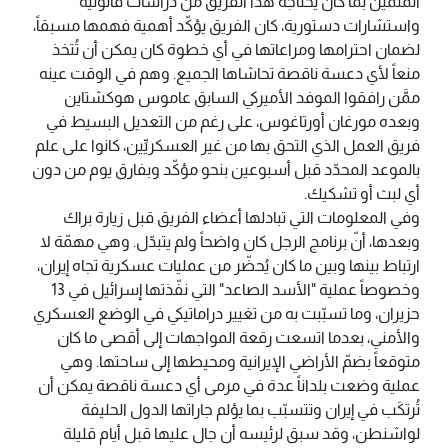
الملمّين بما كان يحتاجه هذا الفريق من دراسات قانونية
واستشارات دستورية، كان الفريق يؤكّد أهمية فهمها مسبقاً،
لضمان احترامها ومراعاتها في أي خطوة كان يمكن أن تُتخذ
منعاً لأي دعسة ناقصة تحاشاها الجميع. وهم في الوقت عينه
ممَّن رافقوا الموفد الأميركي السابق عاموس هوكشتاين
وبعده مورغان أورتاغوس، على رغم من التعديل البسيط في
فريق العمل الذي التحق بها من غير العسكريِّين، كانوا على علم
بالموعد المحدّد قبل أسبوعين بنحو مؤكّد وبفارق يوم من دون
أي لبث أو تشكيك.
وفي المعلومات التي تبادلها أعضاء الفريق قبل زيارة براك
وبعدها، أنّ برنامج الرجل كان واضحاً ولم يتبدّل. وهي مهمّة لا
ارتباط بينها وبين ما كان يُحضّر من عمليات عسكرية تجاه إيران،
وخصوصاً عملية "الأسد الصاعد" التي نفّذتها إسرائيل في 13
حزيران، وما تسبّبت به من تغيير دراماتيكي في الوضع العسكري
والأمني، بعدما اتسعت رقعة المواجهات إلى أقصى ما كان
متوقعاً بضمّ الأراضي الإيرانية ومحيطها إلى ساحتها. وهي
عملية وضعت بلداناً عدة في مرمى أي دعسة ناقصة يمكن أن
تُرتكَب في إيران وتتسبّب بما يؤلم جاراتها الدول الحليفة
لواشنطن، وقد سبق لرئيسه أن جال عليها قبل أيام قليلة