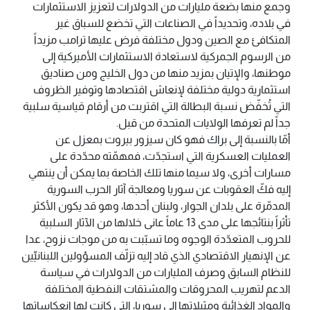
وجمع منها بضعة مليارات من الدولارات لتعزيز الاستثمارات
في بلاده، وتحديداً في الصناعات التي تخضع للسباق غير
المتكافئ مع الصين ودول مختلفة فرض عليها ترامب مزيداً
من الرسوم الجمركية لاستعادة الاستثمارات الأميركية إلى
موطنها، والإتيان بمزيد منها من دول الخليج ومن صناديق
استثمارية دولية مختلفة لإنعاش اقتصادها وتوفير الظروف
التي تُخفّض نسبة البطالة التي اقتربت من أرقام قياسية سلبية
جداً لم تعرفها الولايات المتحدة من قبل.
أمّا بالنسبة إلى براك فهو كان سيزور بيروت بمعزل عن
العمليات العسكرية التي استجدّت، فمهمّته محدّدة على
مسارات أخرى، ولا سيما منها تلك الخاصة بما يمكن أن ينتهي
إليه فكّ العقوبات عن سوريا ومعالجة آثار الحرب السورية
المدمّرة على بلدان الجوار، ولبنان أحدها، وهو قد يكون الأكثر
تأثراً بنتائجها على مدى 13 عاماً عانى خلالها من الآثار السلبية
للحروب المتعدّدة الوجوه وما تسبّبت به من موجات نزوح، عدا
عن الإنهيار الاقتصادي الذي قاد إليه تزلّف المسؤولين اللبنانيِّين
للنظام السابق وصرف المليارات من الدولارات في سياسة
الدعم لتهريب المحروقات والمشتقات النفطية المختلفة
والمواد الغذائية ومثيلاتها إلى سوريا، التي كانت لها انعكاساتها