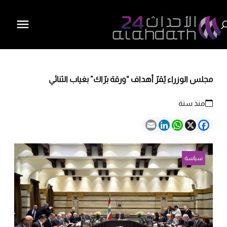
مجلس الوزراء يُقرّ أهداف “ورقة برّاك” بغياب الثنائي
منذ سنة
Email
LinkedIn
WhatsApp
Facebook
X
سياسة