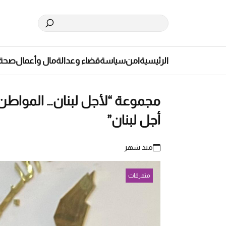
الرئيسية
امن
سياسة
قضاء وعدالة
مال وأعمال
صحة
مجموعة “لأجل لبنان… المواطن أ
أجل لبنان”
منذ شهر
متفرقات