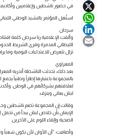
X
في حضور ناشطين وإعلاميين وأكاديميي
WhatsApp
استُهل المؤتمر بالنشيد الوطني اللبن
LinkedIn
سرحان
وألقت الإعلامية رنا سرحان كلمة افتتا
Email
الليطاني المدمرة وقرى الشريط الحدود
تزال تتعرض للاعتداءات اليومية وما يرا
المعراوي
بعد ذلك، تحدثت الناشطة أندريه المعرا
بالمجموعة باعتبارها إطاراً وطنياً يجمع ا
لعلاقتهم بشركائهم في الوطن. وأكدت أ
لبنان يعاني وينزف.
وقالت إن المجموعة تضم ناشطين وحقو
الإيمان بأن خلاص لبنان يبدأ من تحمل 
الضحية وإلقاء اللوم على الآخرين.
وأضافت: “آن الأوان لأن نكون شعباً واح