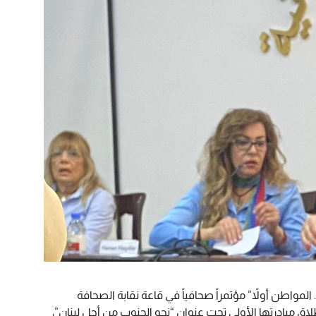
مواطن أولاً” مؤتمراً صحافياً في قاعة نقابة الصحافة
طلاق مبادرتها الأولى تحت عنوان “نحو الجنوب من أجل لبنان”،