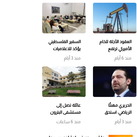
العقود الآجلة للخام
السفير الفلسطيني
الأميركي ترتفع
يؤكد للاعلاميات
اللبنانيات التمسك
منذ 6 أيام
منذ 3 أيام
بسيادة لبنان
ورفض التوطين
الحريري مهنئًا
عائلة تصل إلى
الرياضي: استحق
مستشفى البترون
البطولة عن جدارة…
بحالة هستيرية…
منذ 3 أيام
منذ 6 ساعات
وحظًا أوفر للحكمة
والتحقيقات
مستمرة وتوقيف