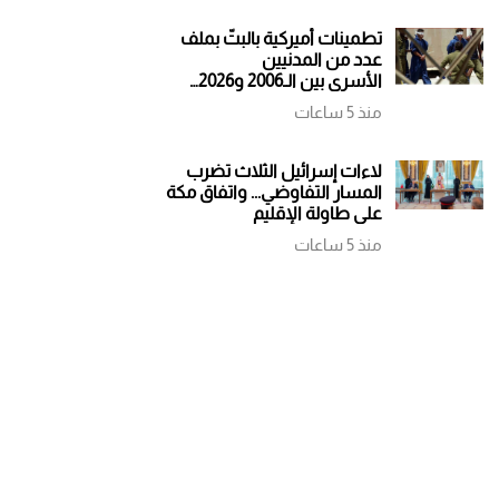
تطمينات أميركية بالبتّ بملف
عدد من المدنيين
الأسرى بين الـ2006 و2026…
ملف أشعل حربًا فهل يساهم
منذ 5 ساعات
في إنهاء أخرى؟
لاءات إسرائيل الثلاث تضرب
المسار التفاوضي... واتفاق مكة
على طاولة الإقليم
منذ 5 ساعات