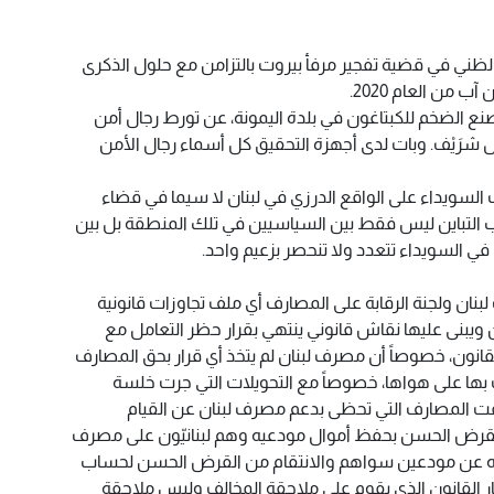
لظني في قضية تفجير مرفأ بيروت بالتزامن مع حلول الذكرى
 من العام 2020.
الضخم للكبتاغون في بلدة اليمونة، عن تورط رجال أمن
رَيْف. وبات لدى أجهزة التحقيق كل أسماء رجال الأمن
سويداء على الواقع الدرزي في لبنان لا سيما في قضاء
 التباين ليس فقط بين السياسيين في تلك المنطقة بل بين
 في السويداء تتعدد ولا تنحصر بزعيم واحد.
بنان ولجنة الرقابة على المصارف أي ملف تجاوزات قانونية
بنى عليها نقاش قانوني ينتهي بقرار حظر التعامل مع
للقانون، خصوصاً أن مصرف لبنان لم يتخذ أي قرار بحق المصارف
بها على هواها، خصوصاً مع التحويلات التي جرت خلسة
زمة 2019، وبينما توقفت المصارف التي تحظى بدعم مصرف لبنان عن القيام
ز القرض الحسن بحفظ أموال مودعيه وهم لبنانيّون على مصرف
ته عن مودعين سواهم والانتقام من القرض الحسن لحساب
ار القانون الذي يقوم على ملاحقة المخالف وليس ملاحقة