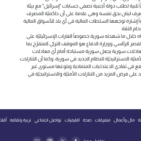
ياً تلبية لطلب دولة أجنبية تصفي حسابات "إسرائيل" مع بيئة
صرف لبنان بحق نفسه وهي علامة على أن حاكميّة المصرف
إشارة توجهها السلطات المالية في أي بلد للأسواق المالية
ام الثقة.
باه خلال ما شهدته سورية خصوصاً الغارات الإسرائيليّة على
 الرئاسي ووزارة الدفاع هو الموقف التركي المتفرّج بما
عادلات سورية يجعل سورية مستباحة أمام أي معادلات
أمنيّة الاستراتيجيّة للنظام الجديد في سورية، وكما أن التنازلات
تنفع في تفادي الاعتداءات المتمادية وبلوغها مستوى غير
لى فرض المزيد من التنازلات الأمنيّة والاستراتيجيّة في
ة
مال وأعمال
متفرقات
صحة
اقليميات
تواصل اجتماعي
تربية وثقافة
أقلا
تواصل معنا