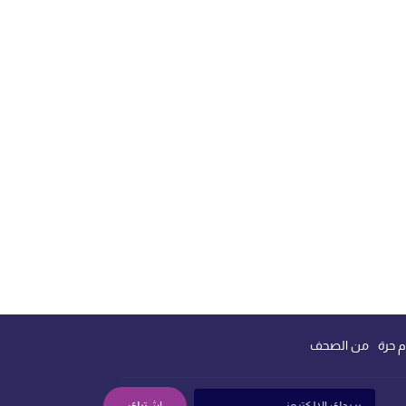
م حرة
من الصحف
إشترك