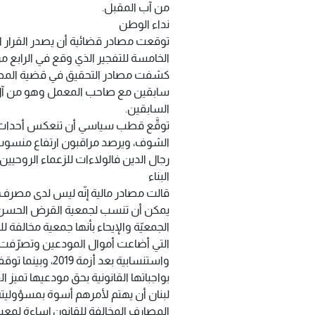
من آب المقبل.
نداء الوطن
توقعت مصادر قضائية أن يصدر القرار ا
الخامسة للتفجير الذي وقع في الرابع من آب
كشفت مصادر التحقيق في قضية المصنع 
سابقين مع صاحب المعمل وهو من آل ش
السابقين.
توقَّع قطب سياسي أن تنعكس أحداث ال
الشوف، ويرصد مراقبون ارتفاع منسوب
رجال الدين فالولاءات للزعماء الروحيين
البناء
قالت مصادر مالية إنّه ليس لدى مصرف ل
يمكن أن تنسب لجمعية القرض الحسن وي
الجمعيّة والإيحاء بأنها جمعية مخالفة 
التي أضاعت أموال المودعين وتصرّفت 
واستنسابية بعد أ
بواجباتها القانونية بحق مودعيها تمي
لبنان أن يهتم لأمرهم أسوة بمسؤولي
المصارف المخالفة للقانون إساءة لمعي