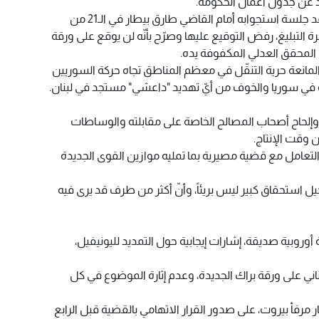
ند عن جدول أعمال الحكومة.
رفض القاضي غسان عويدات تبلّغ موعد جلسة استجوابه أمام القاضي طارق بيطار في الـ21 من
 التبليغ، رفض التوقيع عليها وصرّح بأنّه لن يوقع على ورقة
 المحقق العدلي المكفوفة يده.
والمانعة حرية التنقّل في معظم المناطق تجاه حركة السوريين
ية في سوريا والخوف من أيّ تهديد "داعشي" مستجد في لبنان.
د وإلحاح أصحاب المصالح الخاصة على مقابلته والوساطات
تعامل مع قضية مصيرية بما تمليه موازين القوى الجديدة
استحقاق كبير ليس بريئاً، وأنّ أكثر من طرف قد يرى فيه
وبية صديقة، إشارات إيجابية حول التمديد لليونيفيل،
بناني على ورقة براك الجديدة، وعدم إثارة الموضوع في كل
 مرفأ بيروت، على صدور القرار الاتهامي بالقضية قبل الرابع