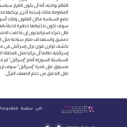
القائم بواجبه، أما أن يكون القرار سياس
المقاومة فتلك إساءة أخرى يرتكبها م
تضع السياسة مكان القانون وتلك أسواً 
سوف تكون تداعياتها خطيرة لاحقاً بانعد
قال خبراء استراتيجيون إن ما لفت الانت
دمشق واستهداف مقار سيادية مثل القصر
يكشف توازن قوى تركي إسرائيلي في م
إسرائيلية طالما أن تركيا تمثل المظلة ال
السياسيّة السوريّة أمام "إسرائيل" لم 
مسبوق، فإن قدرة "إسرائيل" سوف تزيد ع
ظل التحقق من حجم الضعف التركيّ.
امن
سياسة
قضاء وعدال
قم بتنزيل تطبيقنا