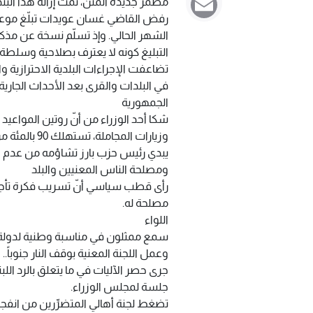
مطمر جديدة المتن، تمّت إزالة هذا الب
الشهر الحالي. وإذ تسلّم نسخة عن مذكرة
التبليغ كونه لا يعترف بصلاحية وسلطة
تضاعفت الإجراءات البلدية الاحترازية 
في البلدات والقرى بعد الأحداث الجار
الجمهورية
شكا أحد الوزراء من أنّ روتين المواعي
وزيارات المجاملة، تستهلك 90 بالمئة من وقت الإنتاج.
يبدي رئيس حزب بارز تشاؤمه من عدم ال
ومصلحة الناس المعنيين والبلد
رأى قطب سياسي أنّ تسريب فكرة تأجيل 
مصلحة له.
اللواء
سمع ممثلون في مناسبة وطنية لدولة أور
وعمل اللجنة المعنية بوقف النار جنوباً..
جرى حصر الآليات في ما يتعلق بالرد الل
جلسة لمجلس الوزراء.
تضغط لجنة أهالي المتضرِّرين من انفجار