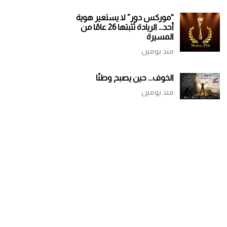
“موركس دور” لا يستعير هوية
أحد… الريادة تُثبتها 26 عامًا من
المسيرة
منذ يومين
الخوف... حين يصبح وطنًا
منذ يومين