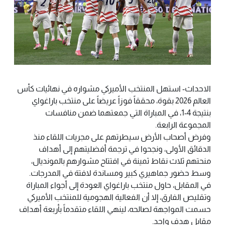
الاحداث- استهل المنتخب الأميركي مشواره في نهائيات كأس
العالم 2026 بقوة، محققاً فوزاً عريضاً على منتخب باراغواي
بنتيجة 4-1، في المباراة التي جمعتهما ضمن منافسات
المجموعة الرابعة.
وفرض أصحاب الأرض سيطرتهم على مجريات اللقاء منذ
الدقائق الأولى، ونجحوا في ترجمة أفضليتهم إلى أهداف
منحتهم ثلاث نقاط ثمينة في افتتاح مشوارهم بالمونديال،
وسط حضور جماهيري كبير ومساندة لافتة في المدرجات.
في المقابل، حاول منتخب باراغواي العودة إلى أجواء المباراة
وتقليص الفارق، إلا أن الفعالية الهجومية للمنتخب الأميركي
حسمت المواجهة لصالحه، لينهي اللقاء متقدماً بأربعة أهداف
مقابل هدف واحد.