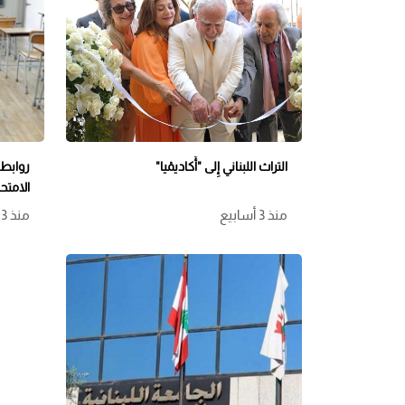
التراث اللبناني إِلى "أَكاديمْيا"
روابط 
الامتح
منذ 3 أسابيع
منذ 3 أسابيع